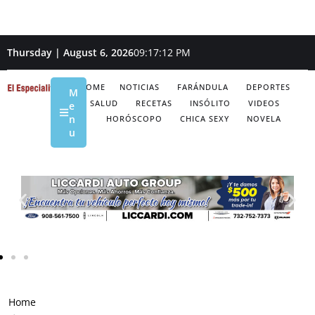
Thursday | August 6, 2026
09:17:13 PM
HOME
NOTICIAS
FARÁNDULA
DEPORTES
M
SALUD
RECETAS
INSÓLITO
VIDEOS
e
n
HORÓSCOPO
CHICA SEXY
NOVELA
u
Home