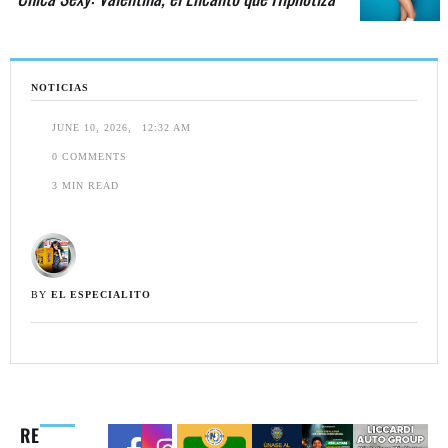
NOTICIAS
JUNE 10, 2026
,
12:32 AM
0
 COMMENTS
3
 MIN READ
BY 
EL ESPECIALITO
RE