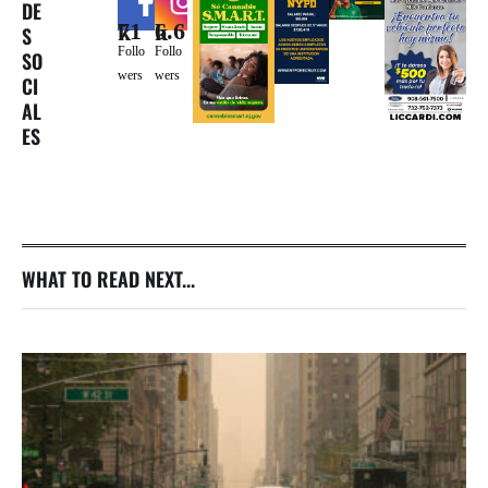
DE
71k
6.6k
S
Follo
Follo
SO
wers
wers
CI
AL
ES
WHAT TO READ NEXT...