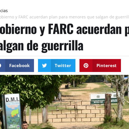
icias
obierno y FARC acuerdan plan para menores que salgan de guerril
obierno y FARC acuerdan 
algan de guerrilla
Facebook
Twitter
Pinterest