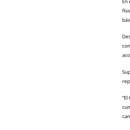
En 
fís
bás
Des
con
aco
Sup
rep
“El
cum
cam