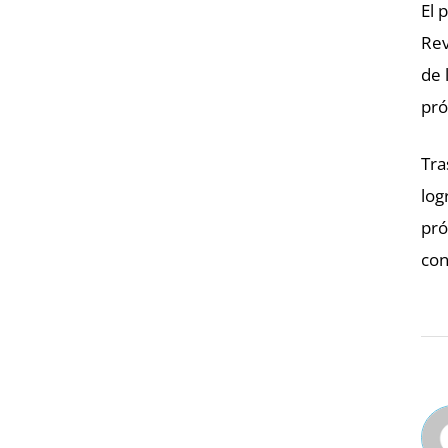
El 
Rev
de 
pró
Tra
log
pró
con