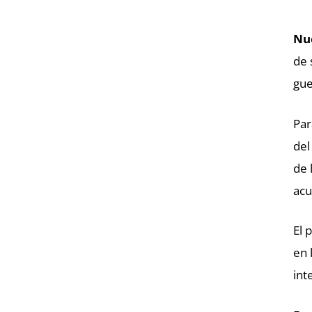
Nu
de 
gue
Par
del
de 
acu
El 
en 
int