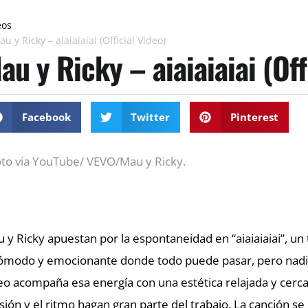
eos
u y Ricky – aiaiaiaiai (Official Video)
au y Ricky – aiaiaiaiai (Off
Facebook
Twitter
Pinterest
to via YouTube/ VEVO/Mau y Ricky.
 y Ricky apuestan por la espontaneidad en “aiaiaiaiai”,
ómodo y emocionante donde todo puede pasar, pero nadie 
eo acompaña esa energía con una estética relajada y cerca
sión y el ritmo hagan gran parte del trabajo. La canción s