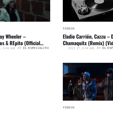
VIDEOS
ay Wheeler –
Eladio Carrión, Cazzu – 
s & REpito (Official
Chamaquitx (Remix) (Vi
Oficial) | CORSA
BY
EL ESPECIALITO
BY
EL ES
, 9:00 AM
JULY 27, 8:00 AM
VIDEOS