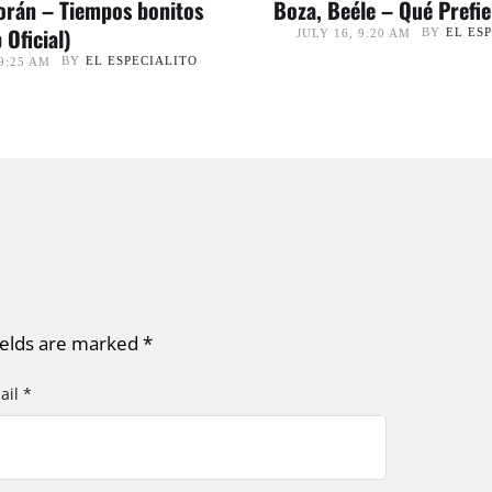
orán – Tiempos bonitos
Boza, Beéle – Qué Prefi
 Oficial)
BY
EL ES
JULY 16, 9:20 AM
BY
EL ESPECIALITO
9:25 AM
ields are marked
*
ail *