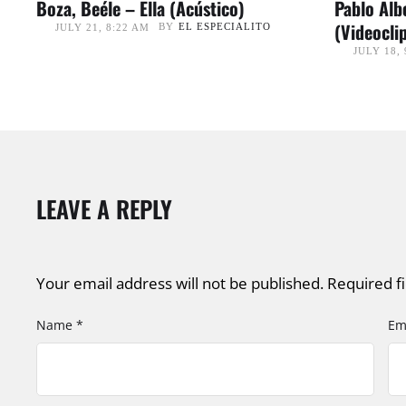
Boza, Beéle – Ella (Acústico)
Pablo Alb
(Videoclip
BY
EL ESPECIALITO
JULY 21, 8:22 AM
JULY 18, 
LEAVE A REPLY
Your email address will not be published.
Required f
Name *
Em