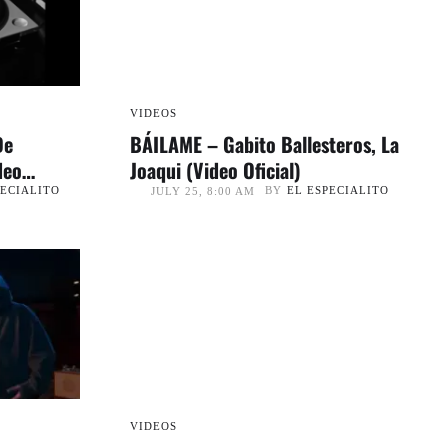
VIDEOS
De
BÁILAME – Gabito Ballesteros, La
deo
Joaqui (Video Oficial)
PECIALITO
BY
EL ESPECIALITO
JULY 25, 8:00 AM
VIDEOS