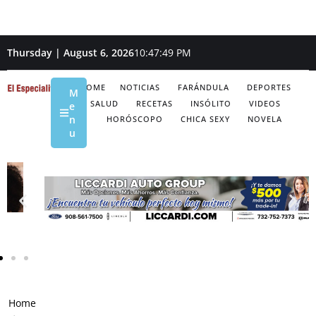
Thursday | August 6, 2026
10:47:50 PM
HOME
NOTICIAS
FARÁNDULA
DEPORTES
M
SALUD
RECETAS
INSÓLITO
VIDEOS
e
n
HORÓSCOPO
CHICA SEXY
NOVELA
u
Home