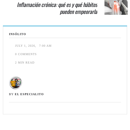
Inflamación crónica: qué es y qué hábitos
pueden empeorarla
INSÓLITO
JULY 1, 2026
,
7:00 AM
0
 COMMENTS
2
 MIN READ
BY 
EL ESPECIALITO