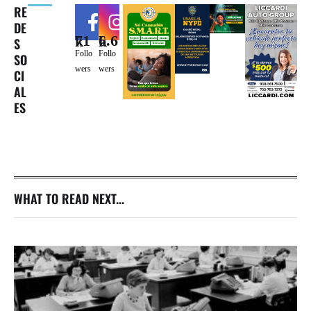
RE
DE
71k
6.6k
S
Follo
Follo
SO
wers
wers
CI
AL
ES
WHAT TO READ NEXT...