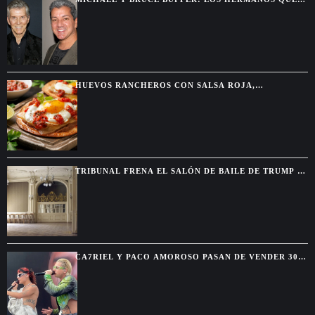
SE DESCUBRIERON GRACIAS A UNA PELEA POR
TELEVISIÓN
HUEVOS RANCHEROS CON SALSA ROJA,
TORTILLAS DORADAS Y SABOR DE DESAYUNO
MEXICANO
TRIBUNAL FRENA EL SALÓN DE BAILE DE TRUMP Y
EXIGE AUTORIZACIÓN DEL CONGRESO
CA7RIEL Y PACO AMOROSO PASAN DE VENDER 300
BOLETOS A REUNIR 15.000 FANS EN MÉXICO