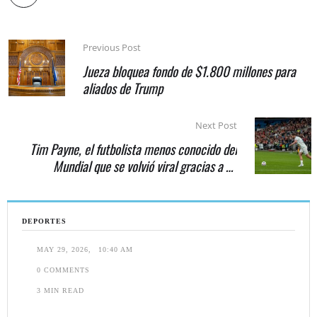
Previous Post
Jueza bloquea fondo de $1.800 millones para
aliados de Trump
Next Post
Tim Payne, el futbolista menos conocido del
Mundial que se volvió viral gracias a un
argentino
DEPORTES
MAY 29, 2026
,
10:40 AM
0
 COMMENTS
3
 MIN READ