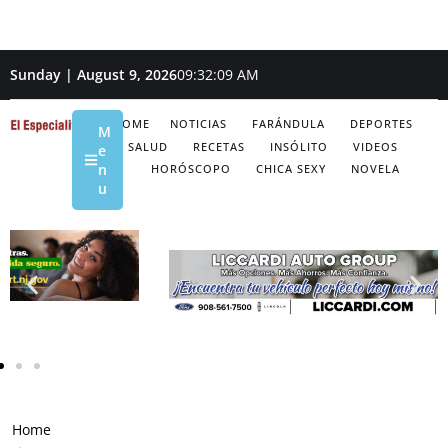
Sunday | August 9, 2026
09:32:10 AM
HOME
NOTICIAS
FARÁNDULA
DEPORTES
M
SALUD
RECETAS
INSÓLITO
VIDEOS
e
n
HORÓSCOPO
CHICA SEXY
NOVELA
u
Home