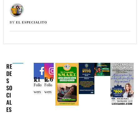
BY 
EL ESPECIALITO
RE
DE
71k
6.6k
S
Follo
Follo
SO
wers
wers
CI
AL
ES