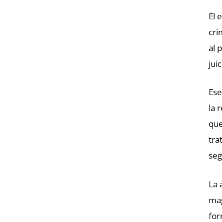
El 
cri
al 
jui
Ese
la 
que
tra
seg
La 
mag
for