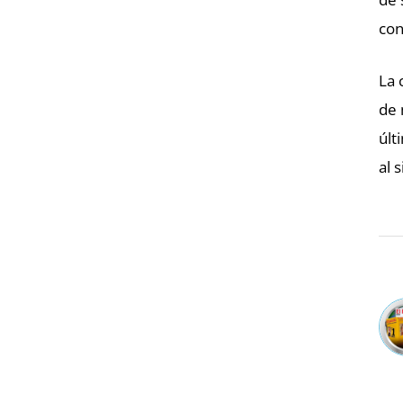
con
La 
de 
últ
al 