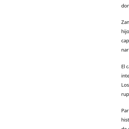
don
Zam
hij
cap
nar
El 
int
Los
rup
Par
his
de 