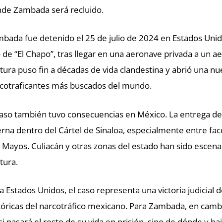
de Zambada será recluido.
bada fue detenido el 25 de julio de 2024 en Estados Uni
o de “El Chapo”, tras llegar en una aeronave privada a un
tura puso fin a décadas de vida clandestina y abrió una nue
cotraficantes más buscados del mundo.
caso también tuvo consecuencias en México. La entrega d
erna dentro del Cártel de Sinaloa, especialmente entre fac
 Mayos. Culiacán y otras zonas del estado han sido escenar
tura.
a Estados Unidos, el caso representa una victoria judicial de
tóricas del narcotráfico mexicano. Para Zambada, en cambi
si pasará el resto de su vida en prisión, sino de dónde y b