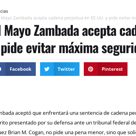
icias
l Mayo Zambada acepta cadena perpetua en EE.UU. y pide evitar 
l Mayo Zambada acepta cad
 pide evitar máxima segur
Facebook
Twitter
Pinterest
bada aceptó que enfrentará una sentencia de cadena per
rito presentado por su defensa ante un tribunal federal d
juez Brian M. Cogan, no pide una pena menor, sino que solici