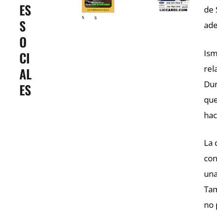
ES
er
er
de 
s
s
S
ade
O
Ism
CI
rel
AL
Dur
ES
que
hac
La 
con
una
Tam
no 