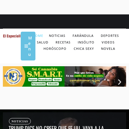
HOME
NOTICIAS
FARÁNDULA
DEPORTES
M
SALUD
RECETAS
INSÓLITO
VIDEOS
e
n
HORÓSCOPO
CHICA SEXY
NOVELA
u
NOTICIAS
TRUMP DICE NO CREER QUE EE.UU. VAYA A LA