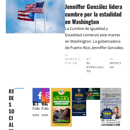
Jenniffer González lidera
cumbre por la estadidad
en Washington
La Cumbre de Igualdad y
Estadidad comenzó este martes
en Washington. La gobernadora
de Puerto Rico, Jenniffer González,
…
MARCH 3
,
BY 
IN 
8:00 AM
EL 
NOTICI
ESPECIALI
AS
TO
RE
DE
71k
6.6k
S
Follo
Follo
SO
wers
wers
CI
AL