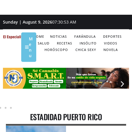
Sunday | August 9, 2026
07:30:54 AM
HOME
NOTICIAS
FARÁNDULA
DEPORTES
M
SALUD
RECETAS
INSÓLITO
VIDEOS
e
n
HORÓSCOPO
CHICA SEXY
NOVELA
u
ESTADIDAD PUERTO RICO