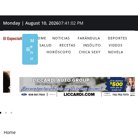
Monday | August 10, 2026
07:41:03 PM
HOME
NOTICIAS
FARÁNDULA
DEPORTES
M
SALUD
RECETAS
INSÓLITO
VIDEOS
e
n
HORÓSCOPO
CHICA SEXY
NOVELA
u
Home