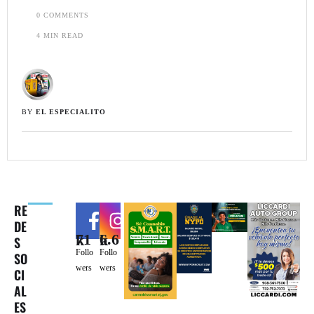
0
 COMMENTS
4
 MIN READ
BY 
EL ESPECIALITO
RE
DE
71k
6.6k
S
Follo
Follo
SO
wers
wers
CI
AL
ES