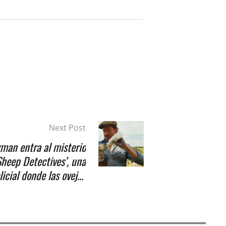
Next Post
man entra al misterio
Sheep Detectives’, una
icial donde las ovejas
mbién buscan justicia