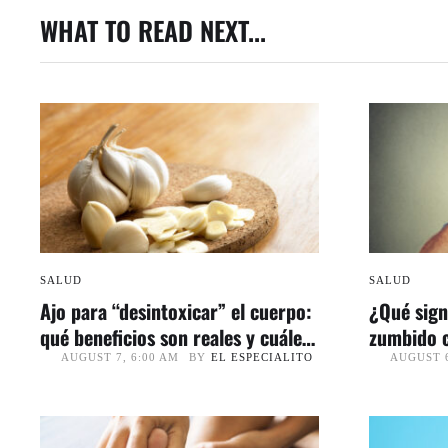
WHAT TO READ NEXT...
SALUD
SALUD
Ajo para “desintoxicar” el cuerpo:
¿Qué sign
qué beneficios son reales y cuáles
zumbido c
son mito
BY
EL ESPECIALITO
AUGUST 7, 6:00 AM
AUGUST 6