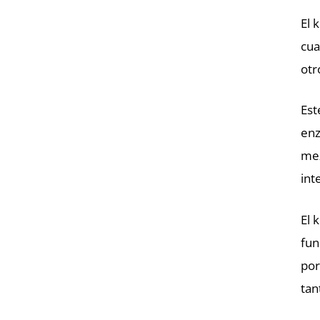
El 
cua
otr
Est
enz
mez
int
El 
fun
por
tan