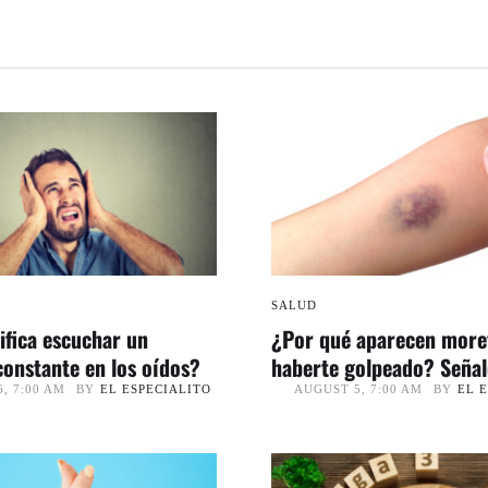
SALUD
ifica escuchar un
¿Por qué aparecen more
onstante en los oídos?
haberte golpeado? Señal
conviene revisar
BY
EL ESPECIALITO
BY
EL 
, 7:00 AM
AUGUST 5, 7:00 AM