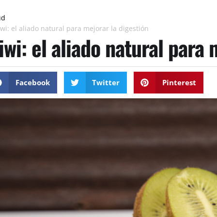
ud
wi: el aliado natural para mejorar la digestión
iwi: el aliado natural para 
Facebook
Twitter
Pinterest