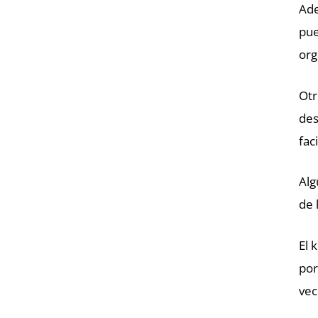
Ade
pue
org
Otr
des
fac
Alg
de 
El 
por
vec