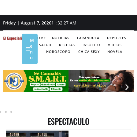
Friday | August 7, 2026
11:32:27 AM
HOME
NOTICIAS
FARÁNDULA
DEPORTES
M
SALUD
RECETAS
INSÓLITO
VIDEOS
e
n
HORÓSCOPO
CHICA SEXY
NOVELA
u
ESPECTACULO