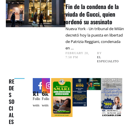
Fin de la condena de la
viuda de Gucci, quien
ordenó su asesinato
Nueva York - Un tribunal de Milán
decretó hoy la puesta en libertad
de Patrizia Reggiani, condenada
en …
FEBRUARY 20
,
BY 
7:58 PM
EL 
ESPECIALITO
RE
DE
71k
6.6k
S
Follo
Follo
SO
wers
wers
CI
AL
ES