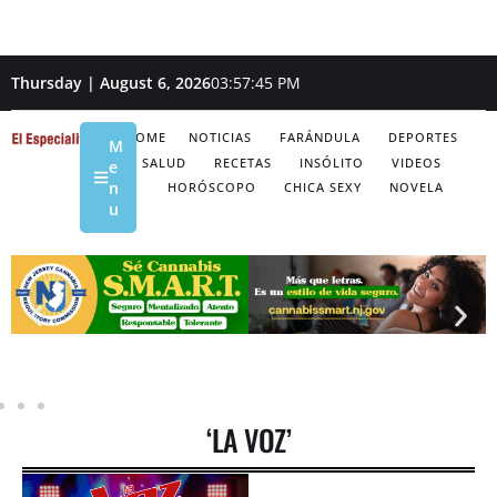
Thursday | August 6, 2026
03:57:45 PM
HOME
NOTICIAS
FARÁNDULA
DEPORTES
M
SALUD
RECETAS
INSÓLITO
VIDEOS
e
n
HORÓSCOPO
CHICA SEXY
NOVELA
u
‘LA VOZ’