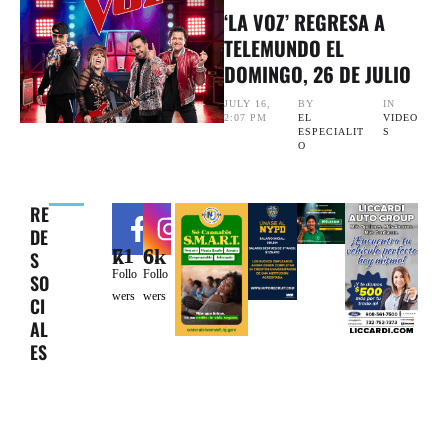
‘LA VOZ’ REGRESA A
TELEMUNDO EL
DOMINGO, 26 DE JULIO
JULY 16
,
BY 
IN 
2:07 PM
EL 
VIDEO
ESPECIALIT
S
O
RE
DE
71k
6.6k
S
Follo
Follo
SO
wers
wers
CI
AL
ES