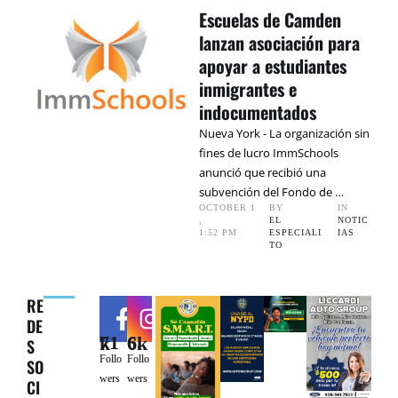
Escuelas de Camden
lanzan asociación para
apoyar a estudiantes
inmigrantes e
indocumentados
Nueva York - La organización sin
fines de lucro ImmSchools
anunció que recibió una
subvención del Fondo de …
OCTOBER 1
BY 
IN 
,
EL 
NOTIC
1:52 PM
ESPECIALI
IAS
TO
RE
DE
71k
6.6k
S
Follo
Follo
SO
wers
wers
CI