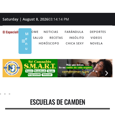
Saturday | August 8, 2026
03:14:14 PM
HOME
NOTICIAS
FARÁNDULA
DEPORTES
M
SALUD
RECETAS
INSÓLITO
VIDEOS
e
n
HORÓSCOPO
CHICA SEXY
NOVELA
u
ESCUELAS DE CAMDEN