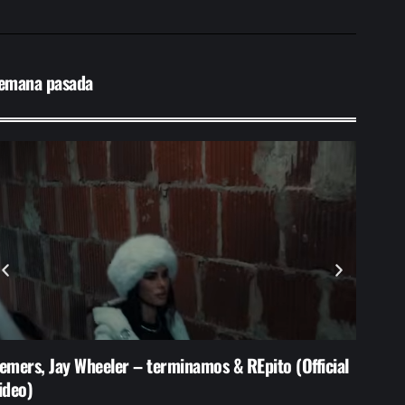
emana pasada
emers, Jay Wheeler – terminamos & REpito (Official
Arrest
ideo)
incend