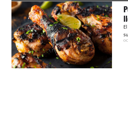
P
l
El
su
OC