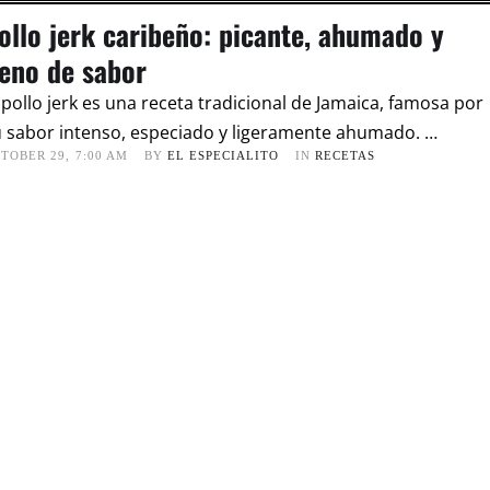
ollo jerk caribeño: picante, ahumado y
leno de sabor
 pollo jerk es una receta tradicional de Jamaica, famosa por
 sabor intenso, especiado y ligeramente ahumado. …
TOBER 29
,
7:00 AM
BY 
EL ESPECIALITO
IN 
RECETAS