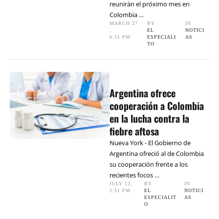
reunirán el próximo mes en
Colombia …
MARCH 27
BY 
IN 
,
EL 
NOTICI
6:51 PM
ESPECIALI
AS
TO
Argentina ofrece
cooperación a Colombia
en la lucha contra la
fiebre aftosa
Nueva York - El Gobierno de
Argentina ofreció al de Colombia
su cooperación frente a los
recientes focos …
JULY 12
,
BY 
IN 
2:51 PM
EL 
NOTICI
ESPECIALIT
AS
O