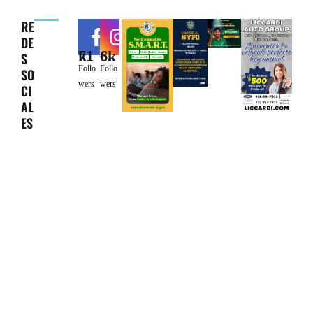
RE
DE
71k
6.6k
S
Follo
Follo
SO
wers
wers
CI
AL
ES