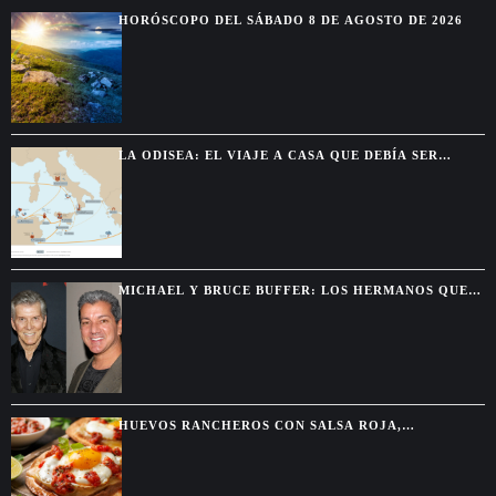
Washington
HORÓSCOPO DEL SÁBADO 8 DE AGOSTO DE 2026
LA ODISEA: EL VIAJE A CASA QUE DEBÍA SER
BREVE Y TERMINÓ DURANDO DIEZ AÑOS
MICHAEL Y BRUCE BUFFER: LOS HERMANOS QUE
SE DESCUBRIERON GRACIAS A UNA PELEA POR
TELEVISIÓN
HUEVOS RANCHEROS CON SALSA ROJA,
TORTILLAS DORADAS Y SABOR DE DESAYUNO
MEXICANO