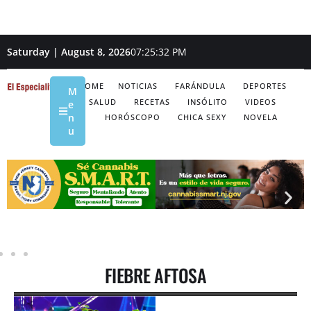
Saturday | August 8, 2026
07:25:33 PM
HOME
NOTICIAS
FARÁNDULA
DEPORTES
M
SALUD
RECETAS
INSÓLITO
VIDEOS
e
n
HORÓSCOPO
CHICA SEXY
NOVELA
u
FIEBRE AFTOSA