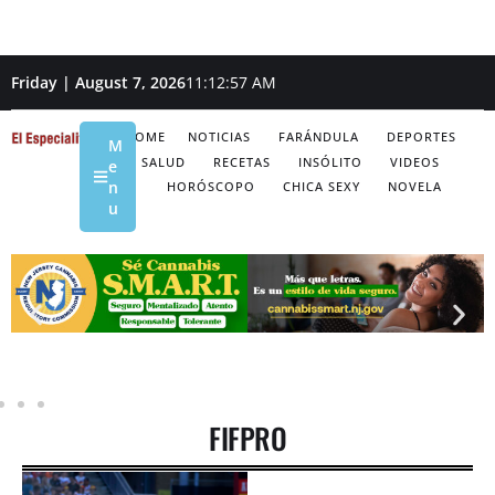
Friday | August 7, 2026
11:12:57 AM
HOME
NOTICIAS
FARÁNDULA
DEPORTES
M
SALUD
RECETAS
INSÓLITO
VIDEOS
e
n
HORÓSCOPO
CHICA SEXY
NOVELA
u
FIFPRO