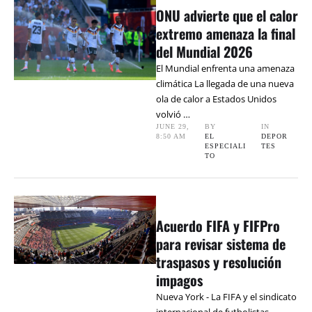
ONU advierte que el calor
extremo amenaza la final
del Mundial 2026
El Mundial enfrenta una amenaza
climática La llegada de una nueva
ola de calor a Estados Unidos
volvió …
JUNE 29
,
BY 
IN 
8:50 AM
EL 
DEPOR
ESPECIALI
TES
TO
Acuerdo FIFA y FIFPro
para revisar sistema de
traspasos y resolución
impagos
Nueva York - La FIFA y el sindicato