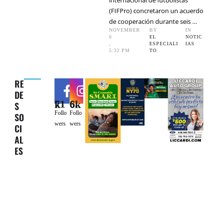
internacional de futbolistas
(FIFPro) concretaron un acuerdo
de cooperación durante seis …
NOVEMBER 
BY 
IN 
6
EL 
NOTIC
,
ESPECIALI
IAS
5:32 PM
TO
RE
DE
71k
6.6k
S
Follo
Follo
SO
wers
wers
CI
AL
ES