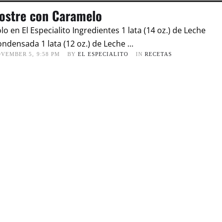
ostre con Caramelo
lo en El Especialito Ingredientes 1 lata (14 oz.) de Leche
ndensada 1 lata (12 oz.) de Leche …
OVEMBER 5
,
9:58 PM
BY 
EL ESPECIALITO
IN 
RECETAS