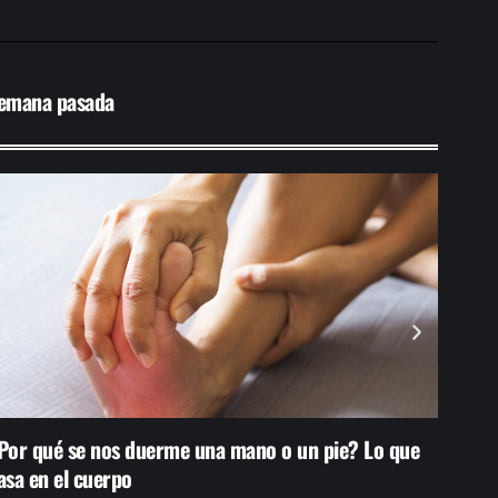
emana pasada
Por qué se nos duerme una mano o un pie? Lo que
Bodega
asa en el cuerpo
de Ma