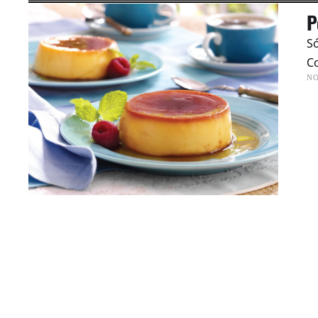
P
Só
Co
N