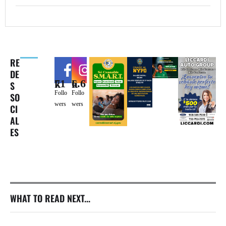
RE
DE
71k
6.6k
S
Follo
Follo
SO
wers
wers
CI
AL
ES
WHAT TO READ NEXT...