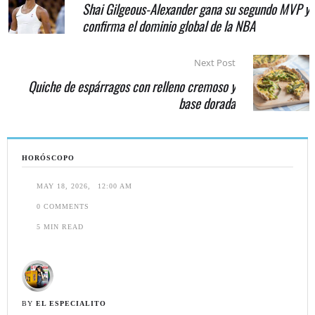
Shai Gilgeous-Alexander gana su segundo MVP y
confirma el dominio global de la NBA
Next Post
Quiche de espárragos con relleno cremoso y
base dorada
HORÓSCOPO
MAY 18, 2026
,
12:00 AM
0
 COMMENTS
5
 MIN READ
BY 
EL ESPECIALITO