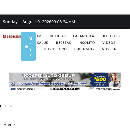
Sunday | August 9, 2026
09:08:35 AM
HOME
NOTICIAS
FARÁNDULA
DEPORTES
M
SALUD
RECETAS
INSÓLITO
VIDEOS
e
n
HORÓSCOPO
CHICA SEXY
NOVELA
u
Home