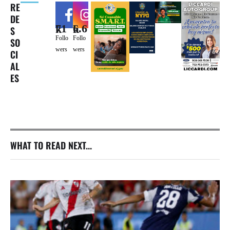
RE
DE
71k
6.6k
S
Follo
Follo
SO
wers
wers
CI
AL
ES
WHAT TO READ NEXT...