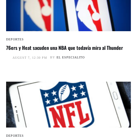
DEPORTES
76ers y Heat sacuden una NBA que todavía mira al Thunder
BY
EL ESPECIALITO
AUGUST 7, 12:30 PM
DEPORTES