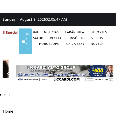
Sunday | August 9, 2026
02:05:48 AM
HOME
NOTICIAS
FARÁNDULA
DEPORTES
M
SALUD
RECETAS
INSÓLITO
VIDEOS
e
n
HORÓSCOPO
CHICA SEXY
NOVELA
u
Home