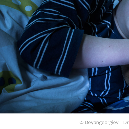
© Deyangeorgiev | D