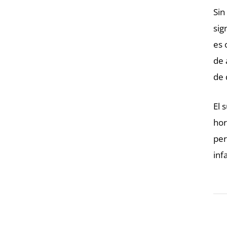
Sin
sig
es 
de 
de 
El 
hor
per
infa