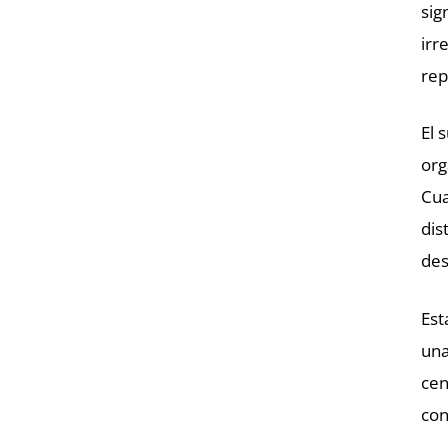
sig
irr
rep
El 
org
Cua
dis
des
Est
una
cen
con