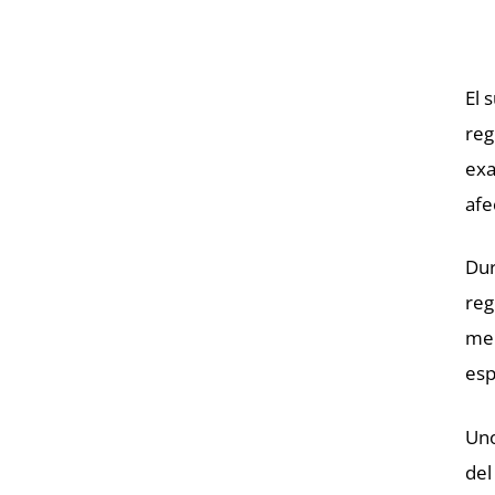
El 
reg
exa
afe
Dur
reg
mem
esp
Uno
del