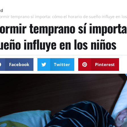
ud
ormir temprano sí importa: cómo el horario de sueño influye en los
ormir temprano sí importa
ueño influye en los niños
Facebook
Twitter
Pinterest