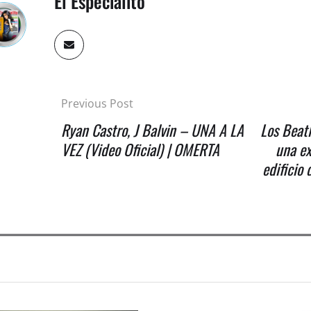
El Especialito
Previous Post
Ryan Castro, J Balvin – UNA A LA
Los Beat
VEZ (Video Oficial) | OMERTA
una ex
edificio 