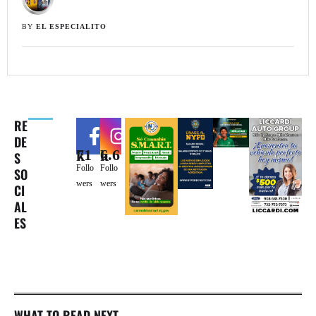
BY 
EL ESPECIALITO
RE
DE
71k
6.6k
S
Follo
Follo
SO
wers
wers
CI
AL
ES
WHAT TO READ NEXT...