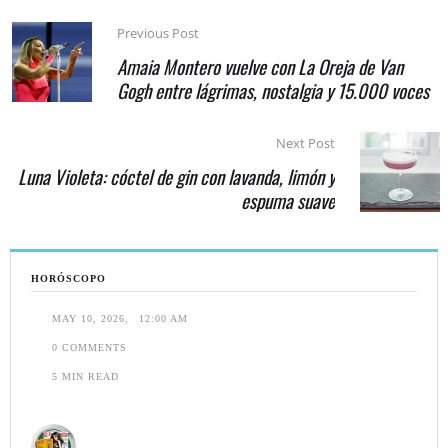
Previous Post
Amaia Montero vuelve con La Oreja de Van
Gogh entre lágrimas, nostalgia y 15.000 voces
Next Post
Luna Violeta: cóctel de gin con lavanda, limón y
espuma suave
HORÓSCOPO
MAY 10, 2026
,
12:00 AM
0
 COMMENTS
5
 MIN READ