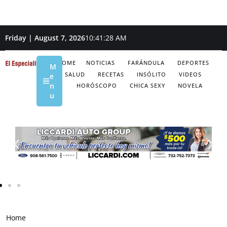
Friday | August 7, 2026
10:41:30 AM
HOME
NOTICIAS
FARÁNDULA
DEPORTES
M
SALUD
RECETAS
INSÓLITO
VIDEOS
e
n
HORÓSCOPO
CHICA SEXY
NOVELA
u
Home