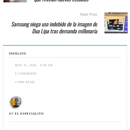
Next Post
Samsung niega uso indebido de la imagen de
Dua Lipa tras demanda millonaria
INSÓLITO
MAY 12, 2026
,
8:00 AM
0
 COMMENTS
4
 MIN READ
BY 
EL ESPECIALITO