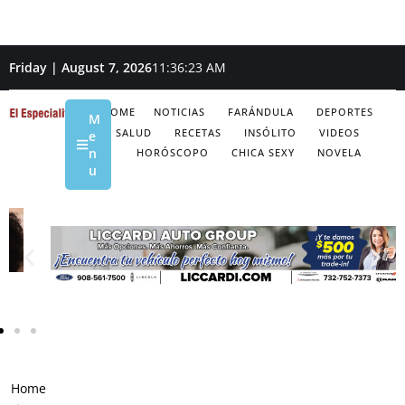
Friday | August 7, 2026
11:36:24 AM
HOME
NOTICIAS
FARÁNDULA
DEPORTES
M
SALUD
RECETAS
INSÓLITO
VIDEOS
e
n
HORÓSCOPO
CHICA SEXY
NOVELA
u
Home