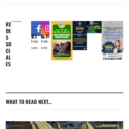
RE
DE
71k
6.6k
S
Follo
Follo
SO
wers
wers
CI
AL
ES
WHAT TO READ NEXT...