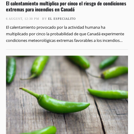
El calentamiento multiplica por cinco el riesgo de condiciones
extremas para incendios en Canadá
6 AUGUST, 12:30 PM
BY 
EL ESPECIALITO
El calentamiento provocado por la actividad humana ha
multiplicado por cinco la probabilidad de que Canadá experimente
condiciones meteorológicas extremas favorables a los incendios
forestales. La conclusión aparece en un estudio internacional
divulgado este jueves por World Weather Attribution. La
investigación fue realizada por científicos de instituciones
canadienses y europeas. El análisis no atribuye cada …