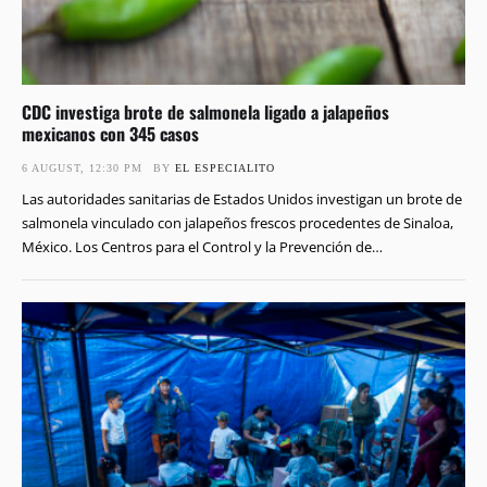
CDC investiga brote de salmonela ligado a jalapeños
mexicanos con 345 casos
6 AUGUST, 12:30 PM
BY 
EL ESPECIALITO
Las autoridades sanitarias de Estados Unidos investigan un brote de
salmonela vinculado con jalapeños frescos procedentes de Sinaloa,
México. Los Centros para el Control y la Prevención de
Enfermedades han registrado 345 casos en 27 estados. Al menos 36
personas necesitaron hospitalización y no se habían reportado
muertes. Los jalapeños relacionados con el brote fueron …