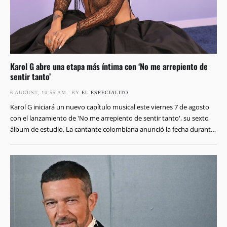
Karol G abre una etapa más íntima con ‘No me arrepiento de
sentir tanto’
6 AUGUST, 10:55 AM
BY 
EL ESPECIALITO
Karol G iniciará un nuevo capítulo musical este viernes 7 de agosto
con el lanzamiento de 'No me arrepiento de sentir tanto', su sexto
álbum de estudio. La cantante colombiana anunció la fecha durante
un concierto en Toronto. El proyecto llegará mientras recorre
distintos escenarios con su gira 'Viajando Por El Mundo Tropitour'. El
nuevo …