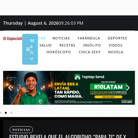
Thursday | August 6, 2026
09:26:07 PM
HOME
NOTICIAS
FARÁNDULA
DEPORTES
M
SALUD
RECETAS
INSÓLITO
VIDEOS
e
n
HORÓSCOPO
CHICA SEXY
NOVELA
u
NOTICIAS
ESTUDIO REVELA QUE EL ALGORITMO “PARA TI” DE X