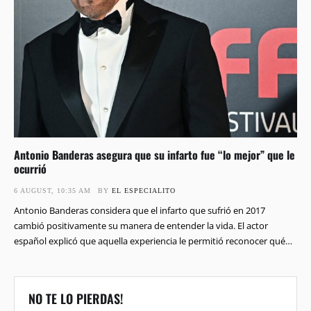
Antonio Banderas asegura que su infarto fue “lo mejor” que le
ocurrió
6 AUGUST, 10:35 AM
BY 
EL ESPECIALITO
Antonio Banderas considera que el infarto que sufrió en 2017
cambió positivamente su manera de entender la vida. El actor
español explicó que aquella experiencia le permitió reconocer qué
asuntos merecían realmente su atención. También lo llevó a
transformar varios aspectos de su vida personal. "Mi infarto fue lo
mejor que me pasó en la …
NO TE LO PIERDAS!