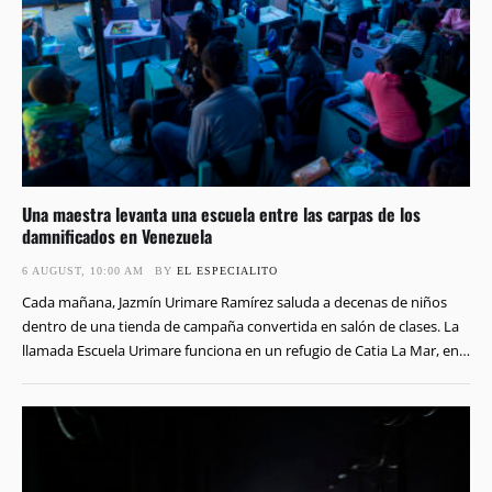
Una maestra levanta una escuela entre las carpas de los
damnificados en Venezuela
6 AUGUST, 10:00 AM
BY 
EL ESPECIALITO
Cada mañana, Jazmín Urimare Ramírez saluda a decenas de niños
dentro de una tienda de campaña convertida en salón de clases. La
llamada Escuela Urimare funciona en un refugio de Catia La Mar, en
La Guaira. Esta fue la región más afectada por los dos terremotos
que golpearon Venezuela el pasado 24 de junio. Los …