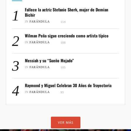
Fallece la actriz Stefanie Sherk, mujer de Demian
1
Bichir
IN 
FARÁNDULA
114
Wilman Peña sigue creciendo como artista típico
2
IN 
FARÁNDULA
108
Messiah y su “Sueño Mojado”
3
IN 
FARÁNDULA
105
Raymond y Miguel Celebran 30 Años de Trayectoria
4
IN 
FARÁNDULA
95
VER MÁS