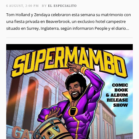
6 AUGUST, 2:00 PM
BY 
EL ESPECIALITO
Tom Holland y Zendaya celebraron esta semana su matrimonio con
una fiesta privada en Beaverbrook, un exclusivo hotel campestre
situado en Surrey, Inglaterra, según informaron People y el diario
británico The Sun. La recepción reunió a familiares y amigos meses
después de que la pareja contrajera matrimonio en una ceremonia
mantenida fuera del foco público. …