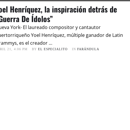
oel Henríquez, la inspiración detrás de
Guerra De Ídolos”
eva York- El laureado compositor y cantautor
ertorriqueño Yoel Henríquez, múltiple ganador de Latin
rammys, es el creador …
RIL 21
,
4:06 PM
BY 
EL ESPECIALITO
IN 
FARÁNDULA