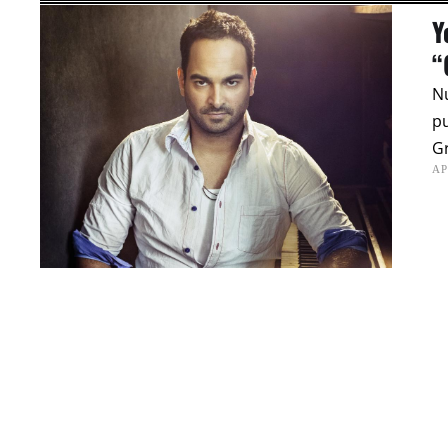
Y
“
Nu
pu
G
AP