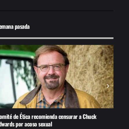
emana pasada
omité de Ética recomienda censurar a Chuck
NASA p
dwards por acoso sexual
vuelo