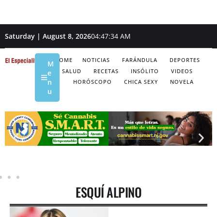
Saturday | August 8, 2026
04:47:35 AM
HOME
NOTICIAS
FARÁNDULA
DEPORTES
M
SALUD
RECETAS
INSÓLITO
VIDEOS
e
n
HORÓSCOPO
CHICA SEXY
NOVELA
u
ESQUÍ ALPINO