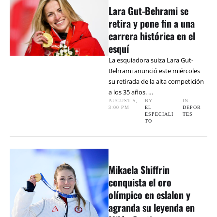
Lara Gut-Behrami se
retira y pone fin a una
carrera histórica en el
esquí
La esquiadora suiza Lara Gut-
Behrami anunció este miércoles
su retirada de la alta competición
a los 35 años. …
AUGUST 5
,
BY 
IN 
3:00 PM
EL 
DEPOR
ESPECIALI
TES
TO
Mikaela Shiffrin
conquista el oro
olímpico en eslalon y
agranda su leyenda en