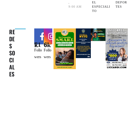
,
EL 
DEPOR
9:00 AM
ESPECIALI
TES
TO
RE
DE
71k
6.6k
S
Follo
Follo
SO
wers
wers
CI
AL
ES