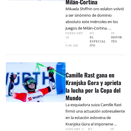
Milán-Cortina
Mikaela Shiffrin oro eslalon volvió
a ser sinónimo de dominio
absoluto este miércoles en los
Juegos de Milán-Cortina. …
FEBRUARY 
BY 
IN 
18
EL 
DEPOR
,
ESPECIAL
TES
9:00 AM
ITO
Camille Rast gana en
Kranjska Gora y aprieta
la lucha por la Copa del
Mundo
La esquiadora suiza Camille Rast
firmó una actuación sobresaliente
en la estación eslovena de
Kranjska Gora al imponerse …
JANUARY 3
BY 
IN 