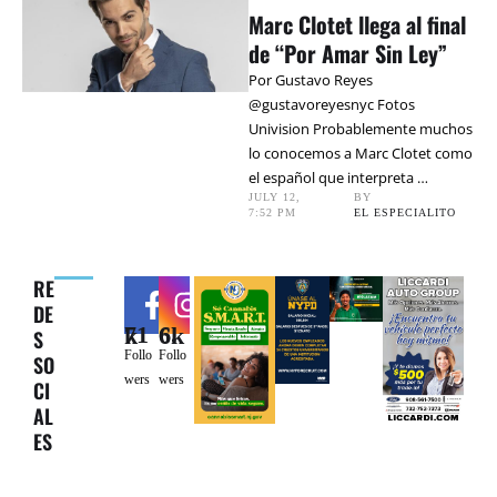
Marc Clotet llega al final
de “Por Amar Sin Ley”
Por Gustavo Reyes
@gustavoreyesnyc Fotos
Univision Probablemente muchos
lo conocemos a Marc Clotet como
el español que interpreta …
JULY 12
,
BY 
7:52 PM
EL ESPECIALITO
RE
DE
71k
6.6k
S
Follo
Follo
SO
wers
wers
CI
AL
ES