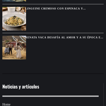
LINGUINE CREMOSO CON ESPINACA Y
ALCACHOFA, UNA PASTA FÁCIL CON SABOR DE
RESTAURANTE
RENATA VACA DESAFÍA AL AMOR Y A SU ÉPOCA EN
LA NUEVA SERIE DE NETFLIX
Noticias y artículos
Home