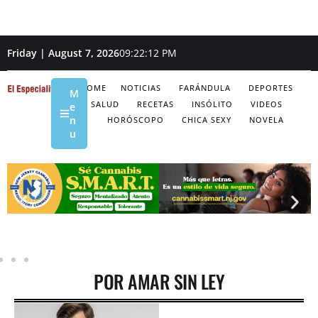
Friday | August 7, 2026
09:22:13 PM
HOME
NOTICIAS
FARÁNDULA
DEPORTES
M
SALUD
RECETAS
INSÓLITO
VIDEOS
e
n
HORÓSCOPO
CHICA SEXY
NOVELA
u
POR AMAR SIN LEY