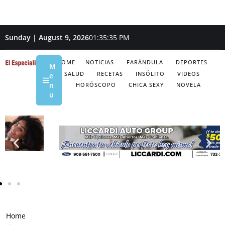
Sunday | August 9, 2026
01:35:36 PM
HOME
NOTICIAS
FARÁNDULA
DEPORTES
M
SALUD
RECETAS
INSÓLITO
VIDEOS
e
n
HORÓSCOPO
CHICA SEXY
NOVELA
u
Home