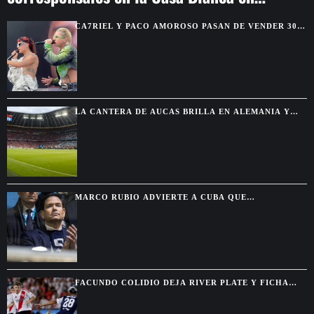
Washington
CA7RIEL Y PACO AMOROSO PASAN DE VENDER 300
BOLETOS A REUNIR 15.000 FANS EN MÉXICO
LA CANTERA DE AUCAS BRILLA EN ALEMANIA Y
TERMINA INVICTA FRENTE A GRANDES CLUBES
MARCO RUBIO ADVIERTE A CUBA QUE
WASHINGTON CERRARÁ TODAS LAS VÍAS PARA
ALIVIAR SU PRESIÓN
FACUNDO COLIDIO DEJA RIVER PLATE Y FICHA
POR VASCO DA GAMA HASTA 2029