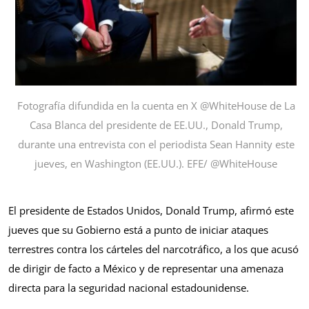
Fotografía difundida en la cuenta en X @WhiteHouse de La
Casa Blanca del presidente de EE.UU., Donald Trump,
durante una entrevista con el periodista Sean Hannity este
jueves, en Washington (EE.UU.). EFE/ @WhiteHouse
El presidente de Estados Unidos, Donald Trump, afirmó este
jueves que su Gobierno está a punto de iniciar ataques
terrestres contra los cárteles del narcotráfico, a los que acusó
de dirigir de facto a México y de representar una amenaza
directa para la seguridad nacional estadounidense.