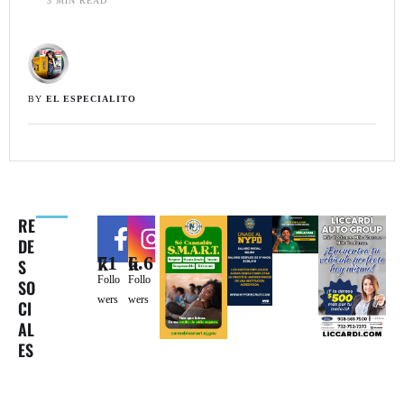
3
 MIN READ
BY 
EL ESPECIALITO
RE
DE
71k
6.6k
S
Follo
Follo
SO
wers
wers
CI
AL
ES