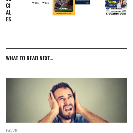
wers
wers
CI
AL
ES
WHAT TO READ NEXT...
SALUD