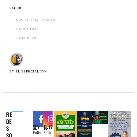
SALUD
MAY 31, 2026
,
7:00 AM
0
 COMMENTS
2
 MIN READ
BY 
EL ESPECIALITO
RE
DE
71k
6.6k
S
Follo
Follo
SO