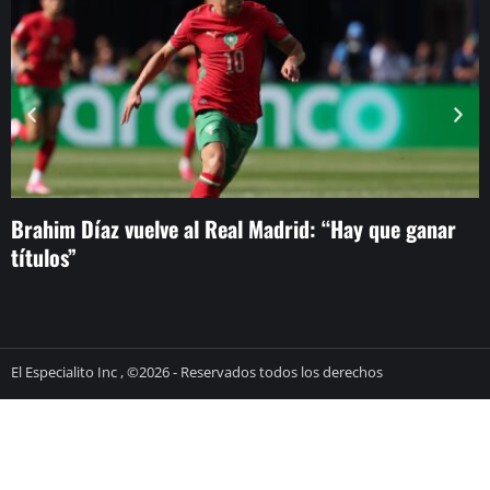
Brahim Díaz vuelve al Real Madrid: “Hay que ganar
E
títulos”
n
El Especialito Inc , ©2026 - Reservados todos los derechos
términos y condiciones