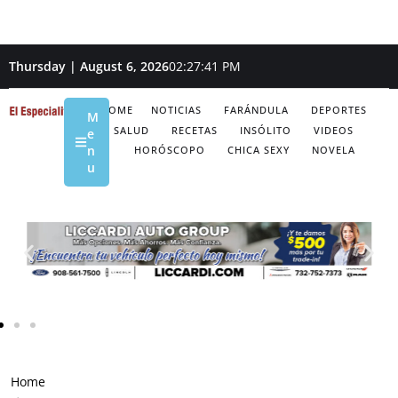
Thursday | August 6, 2026
02:27:42 PM
HOME
NOTICIAS
FARÁNDULA
DEPORTES
M
SALUD
RECETAS
INSÓLITO
VIDEOS
e
n
HORÓSCOPO
CHICA SEXY
NOVELA
u
Home