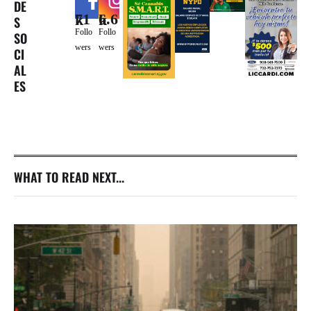
DE
71k
6.6k
S
Follo
Follo
SO
wers
wers
CI
AL
ES
WHAT TO READ NEXT...