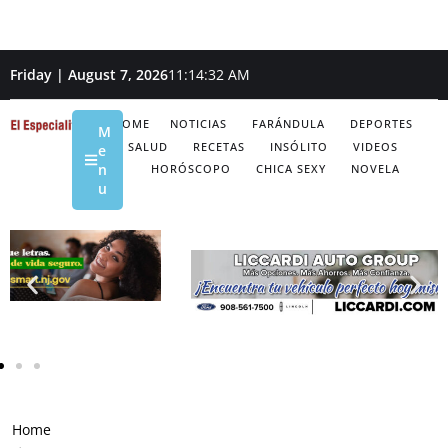
Friday | August 7, 2026
11:14:33 AM
HOME
NOTICIAS
FARÁNDULA
DEPORTES
M
SALUD
RECETAS
INSÓLITO
VIDEOS
e
n
HORÓSCOPO
CHICA SEXY
NOVELA
u
Home