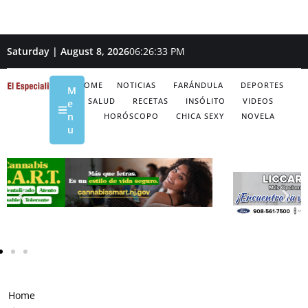
Saturday | August 8, 2026
06:26:34 PM
HOME
NOTICIAS
FARÁNDULA
DEPORTES
M
SALUD
RECETAS
INSÓLITO
VIDEOS
e
n
HORÓSCOPO
CHICA SEXY
NOVELA
u
Home