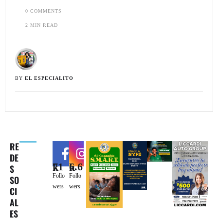
0
 COMMENTS
2
 MIN READ
BY 
EL ESPECIALITO
RE
DE
71k
6.6k
S
Follo
Follo
SO
wers
wers
CI
AL
ES