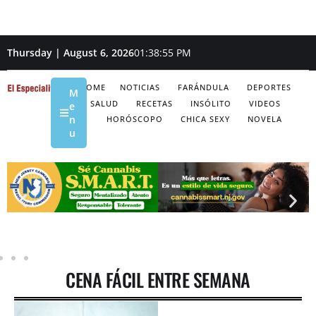
Thursday | August 6, 2026
01:38:56 PM
HOME
NOTICIAS
FARÁNDULA
DEPORTES
M
SALUD
RECETAS
INSÓLITO
VIDEOS
e
n
HORÓSCOPO
CHICA SEXY
NOVELA
u
CENA FÁCIL ENTRE SEMANA