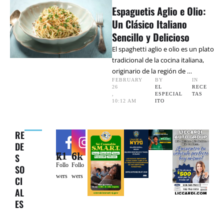
Espaguetis Aglio e Olio:
Un Clásico Italiano
Sencillo y Delicioso
El spaghetti aglio e olio es un plato
tradicional de la cocina italiana,
originario de la región de …
FEBRUARY 
BY 
IN 
26
EL 
RECE
,
ESPECIAL
TAS
10:12 AM
ITO
RE
DE
71k
6.6k
S
Follo
Follo
SO
wers
wers
CI
AL
ES