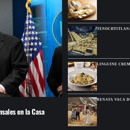
TENOCHTITLAN:
A LOS CONQUIS
LINGUINE CREM
CON SABOR DE
RENATA VACA D
NETFLIX
sales en la Casa