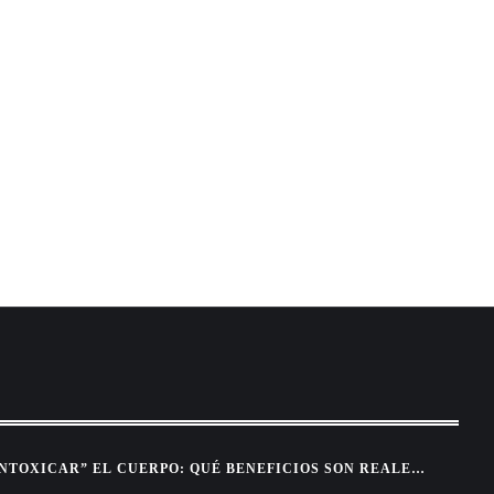
INTOXICAR” EL CUERPO: QUÉ BENEFICIOS SON REALES
MITO