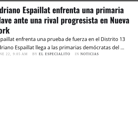
driano Espaillat enfrenta una primaria
lave ante una rival progresista en Nueva
ork
paillat enfrenta una prueba de fuerza en el Distrito 13
riano Espaillat llega a las primarias demócratas del …
NE 22
,
9:05 AM
BY 
EL ESPECIALITO
IN 
NOTICIAS