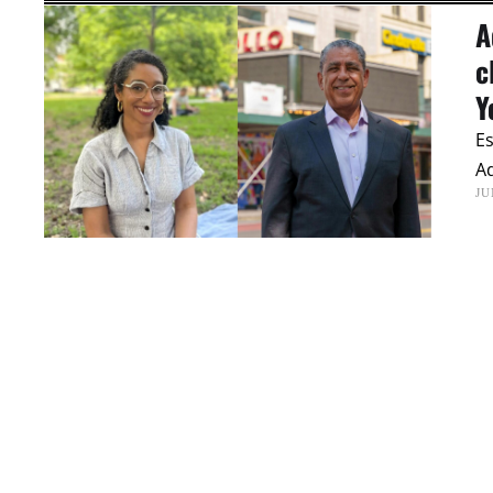
A
c
Y
Es
Ad
JU