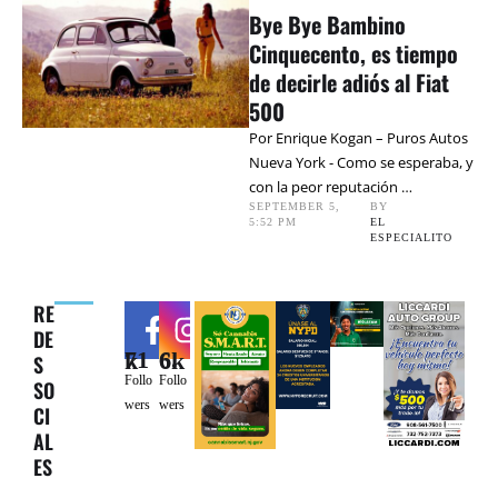
Bye Bye Bambino
Cinquecento, es tiempo
de decirle adiós al Fiat
500
Por Enrique Kogan – Puros Autos
Nueva York - Como se esperaba, y
con la peor reputación …
SEPTEMBER 5
,
BY 
5:52 PM
EL 
ESPECIALITO
RE
DE
71k
6.6k
S
Follo
Follo
SO
wers
wers
CI
AL
ES