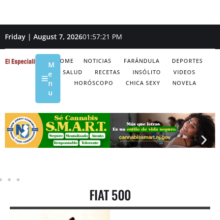
Friday | August 7, 2026
01:57:22 PM
HOME
NOTICIAS
FARÁNDULA
DEPORTES
M
SALUD
RECETAS
INSÓLITO
VIDEOS
e
n
HORÓSCOPO
CHICA SEXY
NOVELA
u
FIAT 500