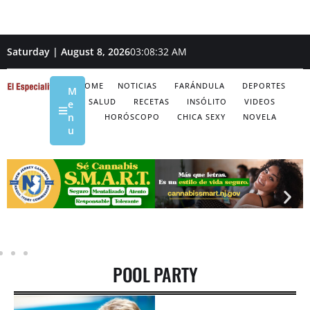
Saturday | August 8, 2026
03:08:32 AM
HOME
NOTICIAS
FARÁNDULA
DEPORTES
M
SALUD
RECETAS
INSÓLITO
VIDEOS
e
n
HORÓSCOPO
CHICA SEXY
NOVELA
u
POOL PARTY