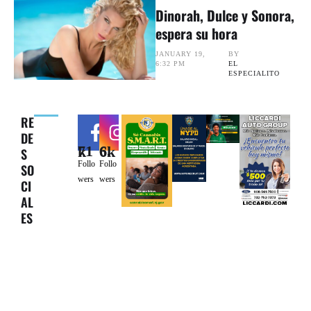
Dinorah, Dulce y Sonora,
espera su hora
JANUARY 19
,
BY 
6:32 PM
EL 
ESPECIALITO
RE
DE
71k
6.6k
S
Follo
Follo
SO
wers
wers
CI
AL
ES