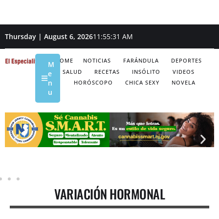
Thursday | August 6, 2026
11:55:31 AM
HOME
NOTICIAS
FARÁNDULA
DEPORTES
M
SALUD
RECETAS
INSÓLITO
VIDEOS
e
n
HORÓSCOPO
CHICA SEXY
NOVELA
u
VARIACIÓN HORMONAL