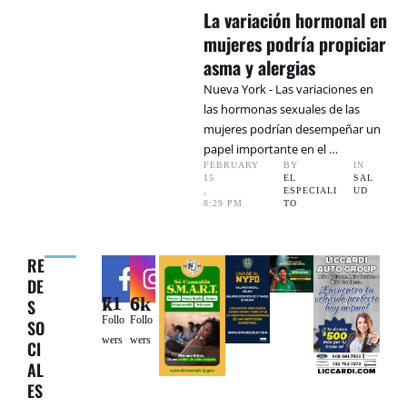
La variación hormonal en
mujeres podría propiciar
asma y alergias
Nueva York - Las variaciones en
las hormonas sexuales de las
mujeres podrían desempeñar un
papel importante en el …
FEBRUARY 
BY 
IN 
15
EL 
SAL
,
ESPECIALI
UD
8:29 PM
TO
RE
DE
71k
6.6k
S
Follo
Follo
SO
wers
wers
CI
AL
ES