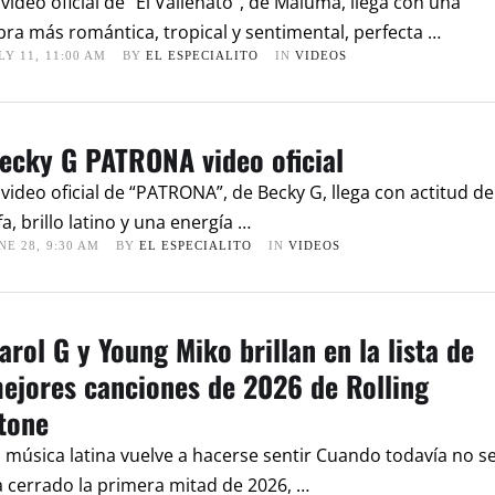
 video oficial de “El Vallenato”, de Maluma, llega con una
bra más romántica, tropical y sentimental, perfecta …
LY 11
,
11:00 AM
BY 
EL ESPECIALITO
IN 
VIDEOS
ecky G PATRONA video oficial
 video oficial de “PATRONA”, de Becky G, llega con actitud de
fa, brillo latino y una energía …
NE 28
,
9:30 AM
BY 
EL ESPECIALITO
IN 
VIDEOS
arol G y Young Miko brillan en la lista de
ejores canciones de 2026 de Rolling
tone
 música latina vuelve a hacerse sentir Cuando todavía no s
 cerrado la primera mitad de 2026, …