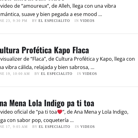
 video de “amoureux”, de Alleh, llega con una vibra
omántica, suave y bien pegada a ese mood …
NE 23
,
9:30 PM
BY 
EL ESPECIALITO
IN 
VIDEOS
ultura Profética Kapo Flaca
 visualizer de “Flaca”, de Cultura Profética y Kapo, llega con
a vibra cálida, relajada y bien sabrosa, …
NE 19
,
10:00 AM
BY 
EL ESPECIALITO
IN 
VIDEOS
na Mena Lola Indigo pa ti toa
 video oficial de “pa ti toa
”, de Ana Mena y Lola Indigo,
ega con sabor pop, coquetería …
NE 17
,
9:05 AM
BY 
EL ESPECIALITO
IN 
VIDEOS