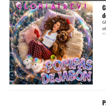
G
d
Gl
ob
AU
P