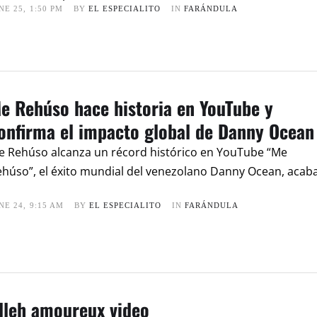
NE 25
,
1:50 PM
BY 
EL ESPECIALITO
IN 
FARÁNDULA
e Rehúso hace historia en YouTube y
onfirma el impacto global de Danny Ocean
e Rehúso alcanza un récord histórico en YouTube “Me
húso”, el éxito mundial del venezolano Danny Ocean, acab
NE 24
,
9:15 AM
BY 
EL ESPECIALITO
IN 
FARÁNDULA
lleh amoureux video