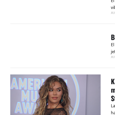
El
vi
JU
B
El
je
JU
K
m
S
La
ha