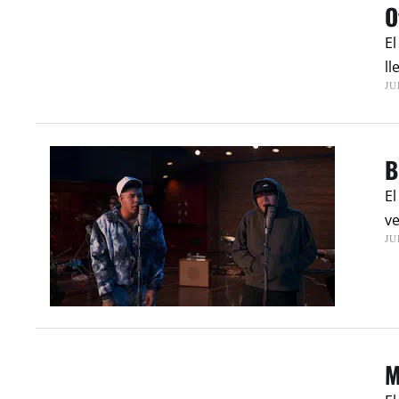
O
El
ll
JU
B
El
ve
JU
M