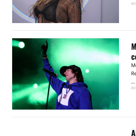
JU
M
c
M
Re
…
JU
A