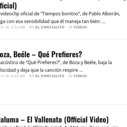
ficial)
 videoclip oficial de “Tiempos bonitos”, de Pablo Alborán,
ega con esa sensibilidad que él maneja tan bien: …
LY 18
,
9:25 AM
BY 
EL ESPECIALITO
IN 
VIDEOS
oza, Beéle – Qué Prefieres?
 acústico de “Qué Prefieres?”, de Boza y Beéle, baja la
locidad y deja que la canción respire …
LY 16
,
9:20 AM
BY 
EL ESPECIALITO
IN 
VIDEOS
aluma – El Vallenato (Official Video)