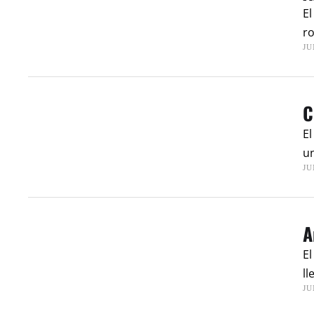
El
r
JU
C
El
un
JU
A
El
ll
JU