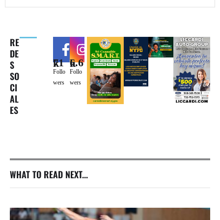
RE
DE
71k
6.6k
S
Follo
Follo
SO
wers
wers
CI
AL
ES
WHAT TO READ NEXT...