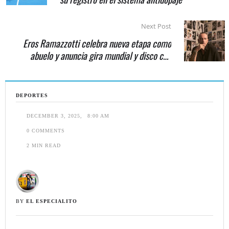
Next Post
Eros Ramazzotti celebra nueva etapa como
abuelo y anuncia gira mundial y disco con
artistas latinos
DEPORTES
DECEMBER 3, 2025
,
8:00 AM
0
 COMMENTS
2
 MIN READ
BY 
EL ESPECIALITO