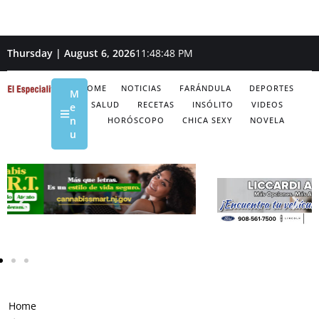
Thursday | August 6, 2026
11:48:49 PM
HOME
NOTICIAS
FARÁNDULA
DEPORTES
M
SALUD
RECETAS
INSÓLITO
VIDEOS
e
n
HORÓSCOPO
CHICA SEXY
NOVELA
u
Home