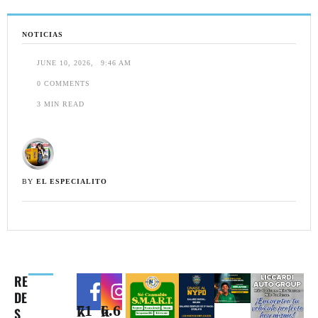
NOTICIAS
JUNE 10, 2026
,
9:46 AM
0
 COMMENTS
3
 MIN READ
BY 
EL ESPECIALITO
RE
DE
71k
6.6k
S