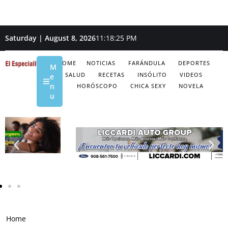
Saturday | August 8, 2026
11:18:26 PM
HOME
NOTICIAS
FARÁNDULA
DEPORTES
M
SALUD
RECETAS
INSÓLITO
VIDEOS
e
n
HORÓSCOPO
CHICA SEXY
NOVELA
u
Home