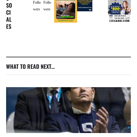
Follo
Follo
SO
wers
wers
CI
AL
ES
WHAT TO READ NEXT...