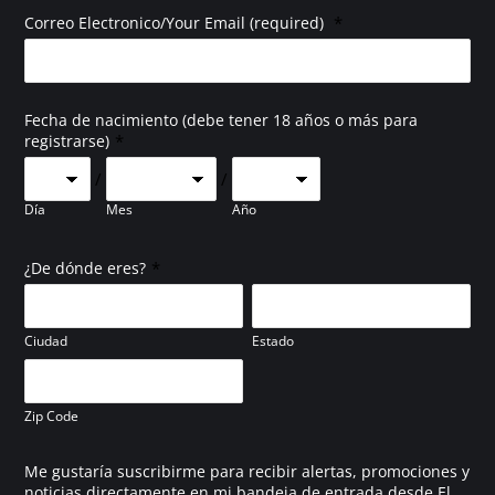
*
Correo Electronico/Your Email (required)
Fecha de nacimiento (debe tener 18 años o más para
*
registrarse)
/
/
Día
Mes
Año
*
¿De dónde eres?
Ciudad
Estado
Zip Code
Me gustaría suscribirme para recibir alertas, promociones y
noticias directamente en mi bandeja de entrada desde El