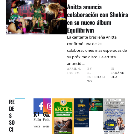
Anitta anuncia
colaboración con Shakira
en su nuevo álbum
Equilibrivm
La cantante brasileña Anitta
confirmó una de las
colaboraciones más esperadas de
su próximo disco. La artista
anunció …
APRIL 6
,
BY 
IN 
1:00 PM
EL 
FARÁND
ESPECIALI
ULA
TO
RE
DE
71k
6.6k
S
Follo
Follo
SO
wers
wers
CI