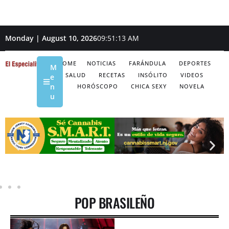
Monday | August 10, 2026
09:51:13 AM
HOME
NOTICIAS
FARÁNDULA
DEPORTES
M
SALUD
RECETAS
INSÓLITO
VIDEOS
e
n
HORÓSCOPO
CHICA SEXY
NOVELA
u
POP BRASILEÑO