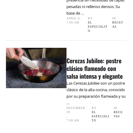
presencia sin necesidad de capas
pesadas ni rellenos densos. Su
base de …
APRIL 6
,
BY 
IN 
7:00 AM
EL 
RECET
ESPECIALIT
AS
O
Cerezas Jubilee: postre
clásico flameado con
salsa intensa y elegante
Las Cerezas Jubilee son un postre
clásico de la alta cocina, conocido
por su preparación flameada y su
…
DECEMBER 
BY 
IN 
28
EL 
RECE
,
ESPECIALI
TAS
7:00 AM
TO