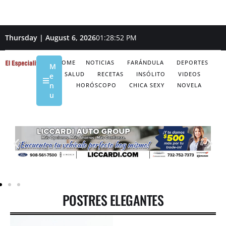
Thursday | August 6, 2026
01:28:53 PM
HOME
NOTICIAS
FARÁNDULA
DEPORTES
M
SALUD
RECETAS
INSÓLITO
VIDEOS
e
n
HORÓSCOPO
CHICA SEXY
NOVELA
u
POSTRES ELEGANTES