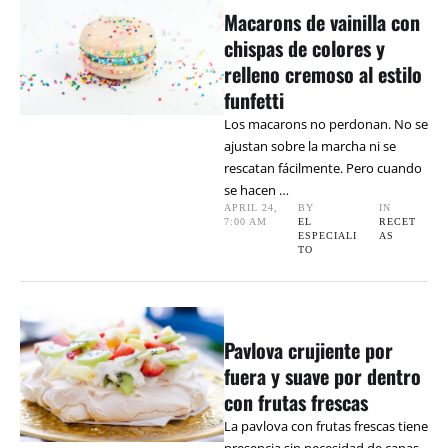
Macarons de vainilla con
chispas de colores y
relleno cremoso al estilo
funfetti
Los macarons no perdonan. No se
ajustan sobre la marcha ni se
rescatan fácilmente. Pero cuando
se hacen …
APRIL 24
,
BY 
IN 
7:00 AM
EL 
RECET
ESPECIALI
AS
TO
Pavlova crujiente por
fuera y suave por dentro
con frutas frescas
La pavlova con frutas frescas tiene