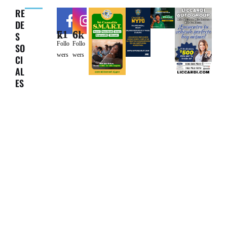
RE
DE
71k
6.6k
S
Follo
Follo
SO
wers
wers
CI
AL
ES