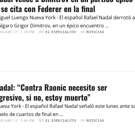
 se cita con Federer en la final
guel Luengo Nueva York - El español Rafael Nadal derrotó a
lgaro Grigor Dimitrov, en un épico encuentro …
NUARY 27
,
3:38 PM
BY 
EL ESPECIALITO
IN 
NOTICIAS
adal: “Contra Raonic necesito ser
gresivo, si no, estoy muerto”
eva York - El español Rafael Nadal señaló este lunes ante s
elo de cuartos de final en …
NUARY 23
,
3:46 PM
BY 
EL ESPECIALITO
IN 
NOTICIAS