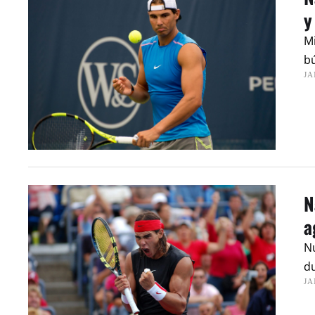
y
Mi
bú
JA
N
a
Nu
du
JA