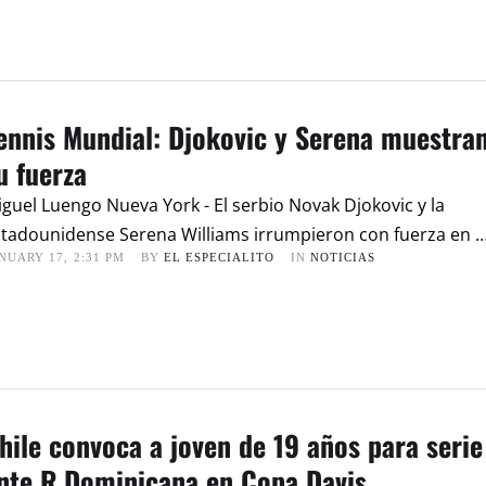
ennis Mundial: Djokovic y Serena muestra
u fuerza
guel Luengo Nueva York - El serbio Novak Djokovic y la
stadounidense Serena Williams irrumpieron con fuerza en 
NUARY 17
,
2:31 PM
BY 
EL ESPECIALITO
IN 
NOTICIAS
hile convoca a joven de 19 años para serie
nte R.Dominicana en Copa Davis