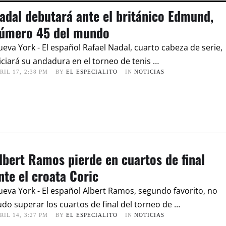
adal debutará ante el británico Edmund,
úmero 45 del mundo
eva York - El español Rafael Nadal, cuarto cabeza de serie,
iciará su andadura en el torneo de tenis …
RIL 17
,
2:38 PM
BY 
EL ESPECIALITO
IN 
NOTICIAS
lbert Ramos pierde en cuartos de final
nte el croata Coric
eva York - El español Albert Ramos, segundo favorito, no
do superar los cuartos de final del torneo de …
RIL 14
,
3:27 PM
BY 
EL ESPECIALITO
IN 
NOTICIAS