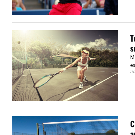
T
s
Mi
e
JA
C
a