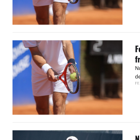
F
f
Nu
de
FE
N