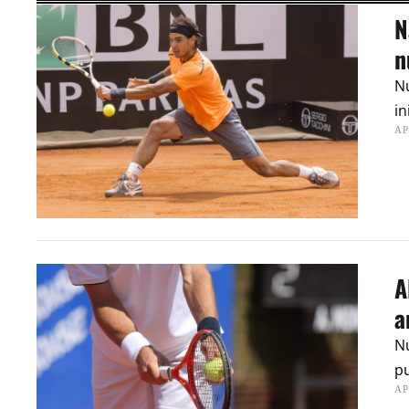
N
n
Nu
in
AP
A
a
Nu
pu
AP