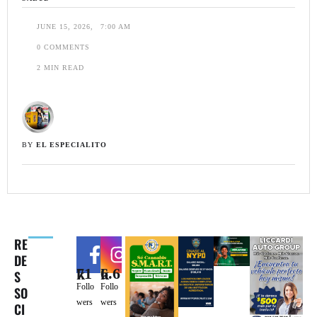
JUNE 15, 2026
,
7:00 AM
0
 COMMENTS
2
 MIN READ
BY 
EL ESPECIALITO
RE
DE
71k
6.6k
S
Follo
Follo
SO
wers
wers
CI