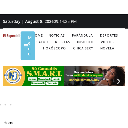
Saturday | August 8, 2026
09:14:26 PM
HOME
NOTICIAS
FARÁNDULA
DEPORTES
M
SALUD
RECETAS
INSÓLITO
VIDEOS
e
n
HORÓSCOPO
CHICA SEXY
NOVELA
u
Home