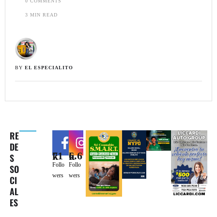
0
 COMMENTS
3
 MIN READ
BY 
EL ESPECIALITO
RE
DE
71k
6.6k
S
Follo
Follo
SO
wers
wers
CI
AL
ES