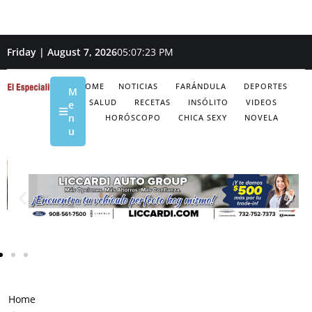
Friday | August 7, 2026
05:07:25 PM
HOME
NOTICIAS
FARÁNDULA
DEPORTES
M
SALUD
RECETAS
INSÓLITO
VIDEOS
e
n
HORÓSCOPO
CHICA SEXY
NOVELA
u
Home