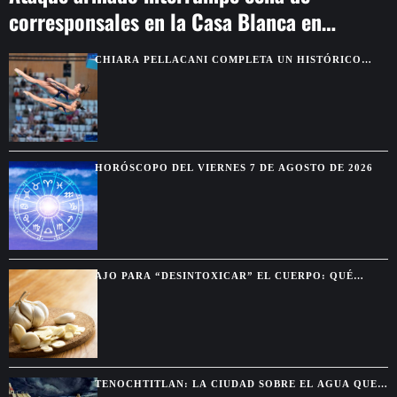
corresponsales en la Casa Blanca en
Washington
CHIARA PELLACANI COMPLETA UN HISTÓRICO
PLENO DE CINCO OROS EN LOS EUROPEOS DE
PARÍS
HORÓSCOPO DEL VIERNES 7 DE AGOSTO DE 2026
AJO PARA “DESINTOXICAR” EL CUERPO: QUÉ
BENEFICIOS SON REALES Y CUÁLES SON MITO
TENOCHTITLAN: LA CIUDAD SOBRE EL AGUA QUE
DEJÓ SIN PALABRAS A LOS CONQUISTADORES