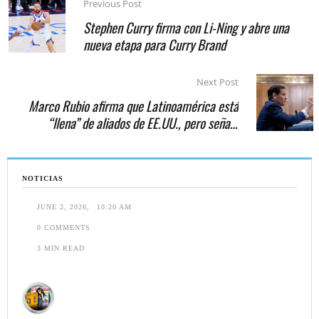
Previous Post
Stephen Curry firma con Li-Ning y abre una
nueva etapa para Curry Brand
Next Post
Marco Rubio afirma que Latinoamérica está
“llena” de aliados de EE.UU., pero señala
excepciones
NOTICIAS
JUNE 2, 2026
,
10:20 AM
0
 COMMENTS
3
 MIN READ