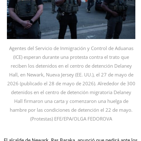
Agentes del Servicio de Inmigración y Control de Aduanas
(ICE) esperan durante una protesta contra el trato que
reciben los detenidos en el centro de detención Delaney
Hall, en Newark, Nueva Jersey (EE. UU.), el 27 de mayo de
2026 (publicado el 28 de mayo de 2026). Alrededor de 300
detenidos en el centro de detención migratoria Delaney
Hall firmaron una carta y comenzaron una huelga de
hambre por las condiciones de detención el 22 de mayo.
(Protestas) EFE/EPA/OLGA FEDOROVA
El alcalde de Newark, Ras Baraka, anunció que pedirá ante los