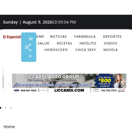
Sunday | August 9, 2026
03:59:05 PM
HOME
NOTICIAS
FARÁNDULA
DEPORTES
M
SALUD
RECETAS
INSÓLITO
VIDEOS
e
n
HORÓSCOPO
CHICA SEXY
NOVELA
u
Home