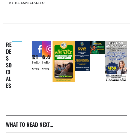
BY 
EL ESPECIALITO
RE
DE
71k
6.6k
S
Follo
Follo
SO
wers
wers
CI
AL
ES
WHAT TO READ NEXT...