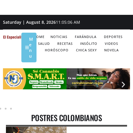
Saturday | August 8, 2026
11:05:06 AM
HOME
NOTICIAS
FARÁNDULA
DEPORTES
M
SALUD
RECETAS
INSÓLITO
VIDEOS
e
n
HORÓSCOPO
CHICA SEXY
NOVELA
u
POSTRES COLOMBIANOS