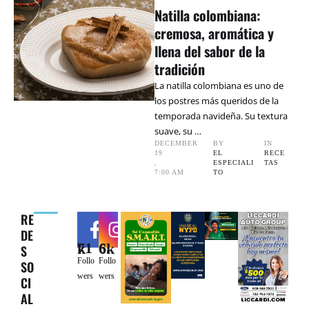
Natilla colombiana:
cremosa, aromática y
llena del sabor de la
tradición
La natilla colombiana es uno de
los postres más queridos de la
temporada navideña. Su textura
suave, su …
DECEMBER 
BY 
IN 
19
EL 
RECE
,
ESPECIALI
TAS
7:00 AM
TO
RE
DE
71k
6.6k
S
Follo
Follo
SO
wers
wers
CI
AL