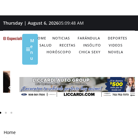
Thursday | August 6, 2026
05:09:49 AM
HOME
NOTICIAS
FARÁNDULA
DEPORTES
M
SALUD
RECETAS
INSÓLITO
VIDEOS
e
n
HORÓSCOPO
CHICA SEXY
NOVELA
u
Home