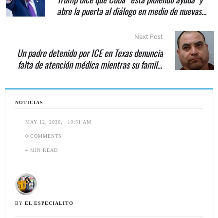
abre la puerta al diálogo en medio de nuevas
sanciones
Next Post
Un padre detenido por ICE en Texas denuncia
falta de atención médica mientras su familia
lucha por no perderlo todo
NOTICIAS
MAY 12, 2026
,
10:51 AM
0
 COMMENTS
4
 MIN READ
BY 
EL ESPECIALITO