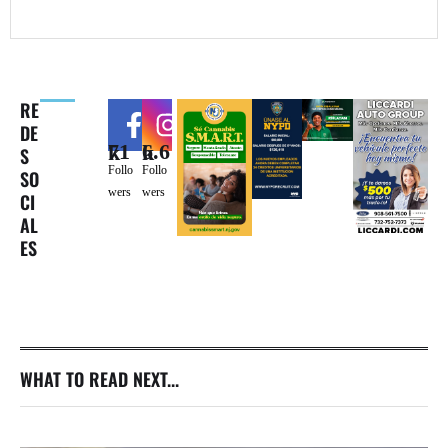
RE
DE
71k
6.6k
S
Follo
Follo
SO
wers
wers
CI
AL
ES
WHAT TO READ NEXT...