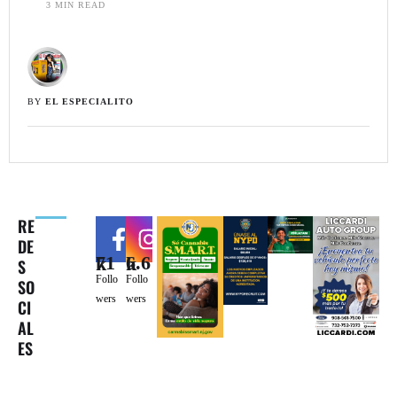
3
 MIN READ
BY 
EL ESPECIALITO
RE
DE
71k
6.6k
S
Follo
Follo
SO
wers
wers
CI
AL
ES