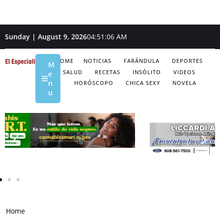
Sunday | August 9, 2026
04:51:07 AM
HOME
NOTICIAS
FARÁNDULA
DEPORTES
M
SALUD
RECETAS
INSÓLITO
VIDEOS
e
n
HORÓSCOPO
CHICA SEXY
NOVELA
u
Home