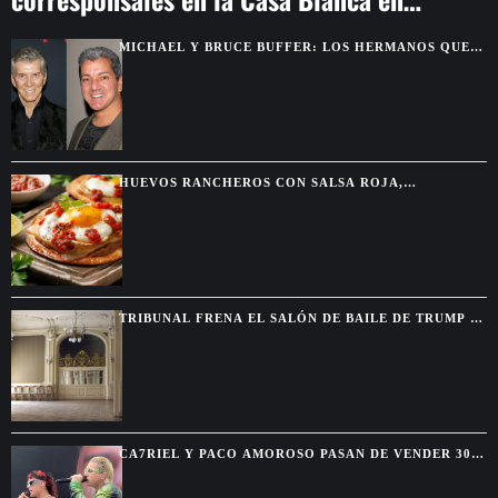
Washington
MICHAEL Y BRUCE BUFFER: LOS HERMANOS QUE
SE DESCUBRIERON GRACIAS A UNA PELEA POR
TELEVISIÓN
HUEVOS RANCHEROS CON SALSA ROJA,
TORTILLAS DORADAS Y SABOR DE DESAYUNO
MEXICANO
TRIBUNAL FRENA EL SALÓN DE BAILE DE TRUMP Y
EXIGE AUTORIZACIÓN DEL CONGRESO
CA7RIEL Y PACO AMOROSO PASAN DE VENDER 300
BOLETOS A REUNIR 15.000 FANS EN MÉXICO