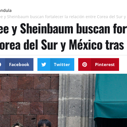
ándula
ee y Sheinbaum buscan fortalecer la relación entre Corea del Sur y 
ee y Sheinbaum buscan fort
orea del Sur y México tras 
Facebook
Twitter
Pinterest