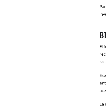
Par
inv
BT
El 
rec
sal
Ese
ent
ace
La 