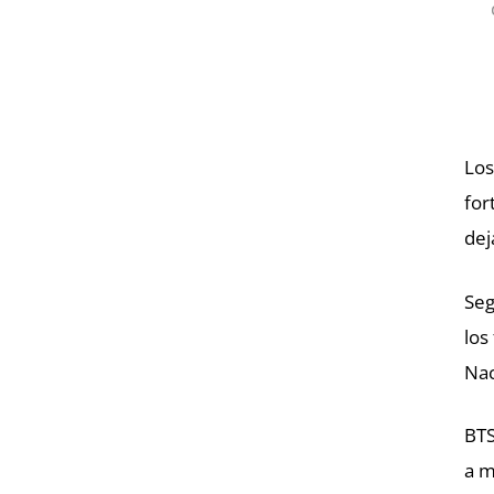
Los
for
dej
Seg
los
Nac
BTS
a m