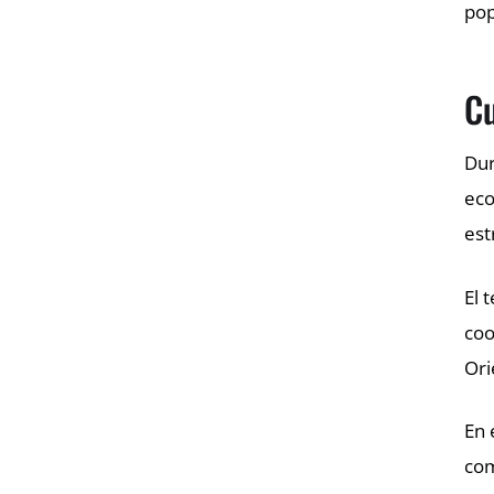
pop
Cu
Dur
eco
est
El 
coo
Ori
En 
com