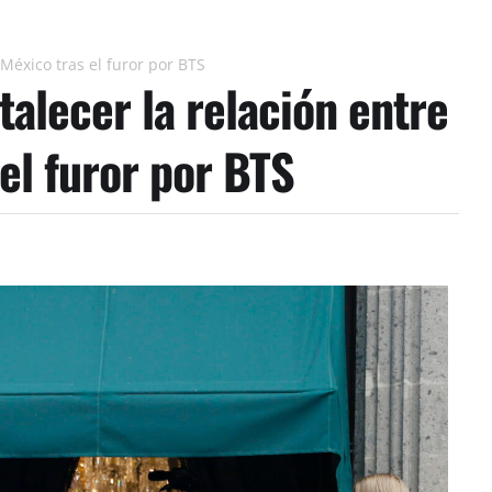
México tras el furor por BTS
alecer la relación entre
el furor por BTS