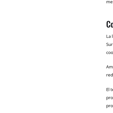
mex
Co
La 
Sur
coo
Amb
red
El 
pro
pro