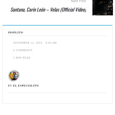
Next Post
Santana, Carín León – Velas (Official Video)
INSÓLITO
NOVEMBER 12, 2025
,
8:00 AM
0
 COMMENTS
2
 MIN READ
BY 
EL ESPECIALITO