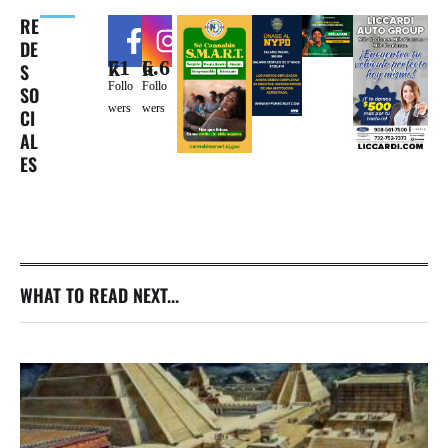
RE
DE
71k
6.6k
S
Follo
Follo
SO
wers
wers
CI
AL
ES
WHAT TO READ NEXT...