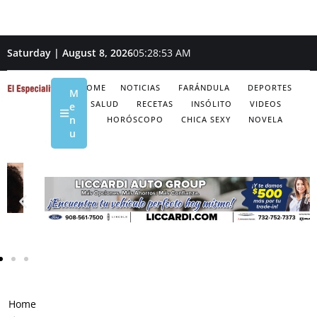
Saturday | August 8, 2026
05:28:54 AM
HOME
NOTICIAS
FARÁNDULA
DEPORTES
M
SALUD
RECETAS
INSÓLITO
VIDEOS
e
n
HORÓSCOPO
CHICA SEXY
NOVELA
u
Home