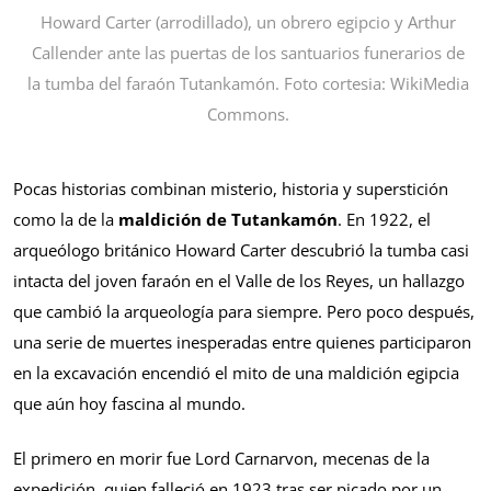
Howard Carter (arrodillado), un obrero egipcio y Arthur
Callender ante las puertas de los santuarios funerarios de
la tumba del faraón Tutankamón. Foto cortesia: WikiMedia
Commons.
Pocas historias combinan misterio, historia y superstición
como la de la
maldición de Tutankamón
. En 1922, el
arqueólogo británico Howard Carter descubrió la tumba casi
intacta del joven faraón en el Valle de los Reyes, un hallazgo
que cambió la arqueología para siempre. Pero poco después,
una serie de muertes inesperadas entre quienes participaron
en la excavación encendió el mito de una maldición egipcia
que aún hoy fascina al mundo.
El primero en morir fue Lord Carnarvon, mecenas de la
expedición, quien falleció en 1923 tras ser picado por un