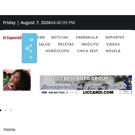
Friday | August 7, 2026
04:40:10 PM
HOME
NOTICIAS
FARÁNDULA
DEPORTES
M
SALUD
RECETAS
INSÓLITO
VIDEOS
e
n
HORÓSCOPO
CHICA SEXY
NOVELA
u
Home