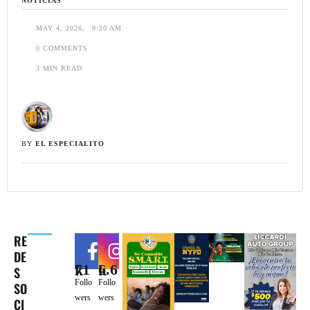
NOTICIAS
MAY 4, 2026
,
9:20 AM
0
 COMMENTS
3
 MIN READ
BY 
EL ESPECIALITO
RE
DE
71k
6.6k
S
Follo
Follo
SO
wers
wers
CI